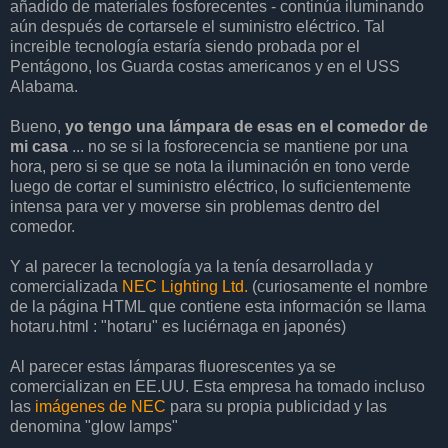
añadido de materiales fosforecentes - continúa iluminando
aún después de cortarsele el suministro eléctrico. Tal
increible tecnología estaría siendo probada por el
Pentágono, los Guarda costas americanos y en el USS
Alabama.
Bueno,
yo tengo una lámpara de esas en el comedor de
mi casa
... no se si la fosforecencia se mantiene por una
hora, pero si se que se nota la iluminación en tono verde
luego de cortar el suministro eléctrico, lo suficientemente
intensa para ver y moverse sin problemas dentro del
comedor.
Y al parecer la tecnología ya la tenía desarrollada y
comercializada
NEC Lighting Ltd.
(curiosamente el nombre
de la página HTML que contiene esta información se llama
hotaru.html : "hotaru" es luciérnaga en japonés)
Al parecer estas lámparas fluorescentes ya se
comercializan en EE.UU. Esta empresa ha tomado incluso
las
imágenes de NEC
para su propia publicidad y las
denomina "glow lamps"