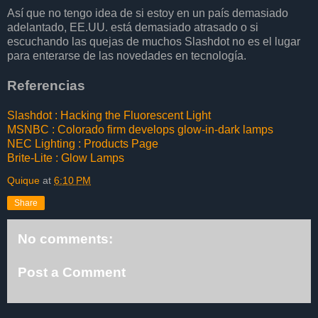
Así que no tengo idea de si estoy en un país demasiado
adelantado, EE.UU. está demasiado atrasado o si
escuchando las quejas de muchos Slashdot no es el lugar
para enterarse de las novedades en tecnología.
Referencias
Slashdot : Hacking the Fluorescent Light
MSNBC : Colorado firm develops glow-in-dark lamps
NEC Lighting : Products Page
Brite-Lite : Glow Lamps
Quique
at
6:10 PM
Share
No comments:
Post a Comment