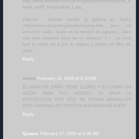
http://www.sedapal.com.pe/images/plantas/esquema_p
lanta_perfil_longitudinal_1.jpg .
Pilarcita : Estaba viendo la página en inglés
:http://www.city.kyoto.jp/suido/engtop.htm pero no
encontré nada , quizá en la versión en japonés - pero
eso está bastante lejos de mi alcance! :) - , yo creo
que lo mejor es ir por lo seguro y poner un filtro de
agua.
Reply
carlos
February 16, 2009 at 6:10 AM
EL AGUA DE CAÑO TIENE CLORO Y ES COMO UN
ACIDO PARA TUS DIENTES TE SACA LA
PROTECCION POR ESO SE PONEN AMARILLOS
POR LAVARSE LOS DIENTES KON AGUA DE KAÑO
Reply
Quique
February 17, 2009 at 3:06 AM