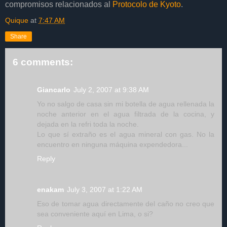
compromisos relacionados al
Protocolo de Kyoto
.
Quique
at
7:47 AM
Share
6 comments:
Giancarlo
July 2, 2007 at 9:38 AM
Yo no salgo de casa sin mi botella de agua rellenada la
noche anterior en el agua filtrada de la cocina, y
dejada en la refri toda la noche.
Lo que sí extraño es el agua mineral con gas. No la
encuentro en ninguna máquina expendedora...
Reply
enakam
July 3, 2007 at 1:22 AM
Eso de tomar agua directamente del caño no creo que
sea conveniente aquí en Lima, o si?