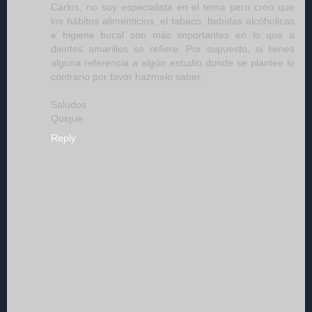
Carlos, no soy especialista en el tema pero creo que
los hábitos alimenticios, el tabaco, bebidas alcóholicas
e higiene bucal son más importantes en lo que a
dientes amarillos se refiere. Por supuesto, si tienes
alguna referencia a algún estudio donde se plantee lo
contrario por favor hazmelo saber.
Saludos
Quique
Reply