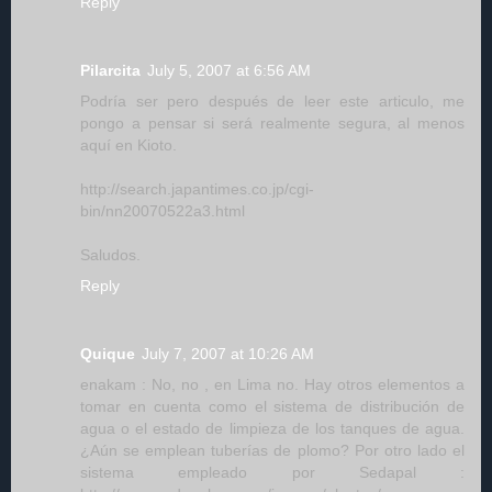
Reply
Pilarcita
July 5, 2007 at 6:56 AM
Podría ser pero después de leer este articulo, me
pongo a pensar si será realmente segura, al menos
aquí en Kioto.
http://search.japantimes.co.jp/cgi-
bin/nn20070522a3.html
Saludos.
Reply
Quique
July 7, 2007 at 10:26 AM
enakam : No, no , en Lima no. Hay otros elementos a
tomar en cuenta como el sistema de distribución de
agua o el estado de limpieza de los tanques de agua.
¿Aún se emplean tuberías de plomo? Por otro lado el
sistema empleado por Sedapal :