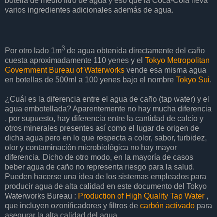
botella de medio litro de agua y eso que la Coca-Cola lleva
varios ingredientes adicionales además de agua.
3
Por otro lado 1m
de agua obtenida directamente del caño
cuesta aproximadamente 110 yenes y el
Tokyo Metropolitan
Government Bureau of Waterworks
vende esa misma agua
en botellas de 500ml a 100 yenes bajo el nombre
Tokyo Sui
.
¿Cuál es la diferencia entre el agua de caño (tap water) y el
agua embotellada? Aparentemente no hay mucha diferencia
, por supuesto, hay diferencia entre la cantidad de calcio y
otros minerales presentes así como el lugar de origen de
dicha agua pero en lo que respecta a color, sabor, turbidez,
olor y contaminación microbiológica no hay mayor
diferencia. Dicho de otro modo, en la mayoría de casos
beber agua de caño no representa riesgo para la salud.
Pueden hacerse una idea de los sistemas empleados para
producir agua de alta calidad en este documento del Tokyo
Waterworks Bureau :
Production of High Quality Tap Water
,
que incluyen ozonificadores y filtros de
carbón activado
para
asegurar la alta calidad del agua.