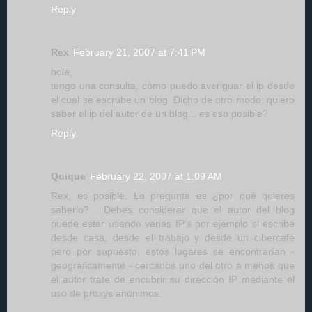
Reply
Rex
February 21, 2007 at 7:41 PM
hola,
tengo una consulta, cómo puedo averiguar el ip desde
el cual se escrube un blog. Dicho de otro modo: quiero
saber el ip del autor de un blog... es eso posible?
Reply
Quique
February 22, 2007 at 1:09 AM
Rex, es posible. La pregunta es ¿por qué quieres
saberlo? . Debes considerar que el autor del blog
puede estar usando varias IP's por ejemplo si escribe
desde casa, desde el trabajo y desde un cibercafé
pero por supuesto, estos lugares se encontrarían -
geográficamente - cercanos uno del otro a menos que
el autor trate de encubrir su dirección IP mediante el
uso de proxys anónimos.