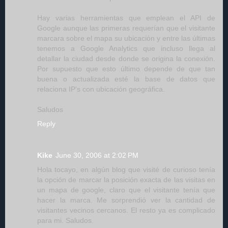
Hay varias herramientas que emplean el API de
Google aunque las primeras requerían que el visitante
marcara sobre el mapa su ubicación y entre las últimas
tenemos a Google Analytics que incluso llega al
detallar la ciudad desde donde se origina la conexión.
Por supuesto que esto último depende de que tan
buena o actualizada esté la base de datos que
relaciona IP's con ubicación geográfica.
Saludos
Reply
Kike
June 30, 2006 at 2:02 PM
Hola tocayo, en algún blog que visité de curioso tenía
la opción de marcar la posición exacta de las visitas en
un mapa de google, claro que el visitante tenía que
hacer la marca. Me sorprendió ver la cantidad de
visitantes vecinos cercanos. El resto ya es complicado
para mi. Saludos.