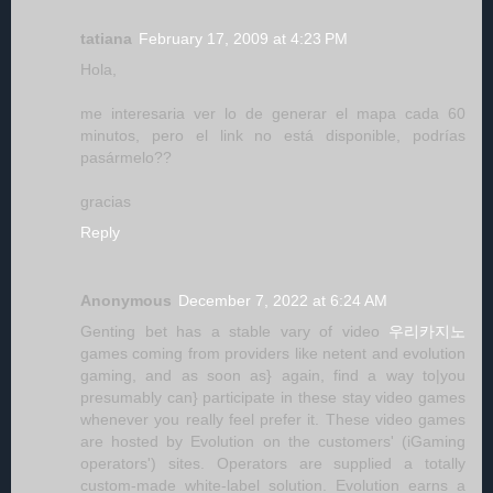
tatiana
February 17, 2009 at 4:23 PM
Hola,
me interesaria ver lo de generar el mapa cada 60
minutos, pero el link no está disponible, podrías
pasármelo??
gracias
Reply
Anonymous
December 7, 2022 at 6:24 AM
Genting bet has a stable vary of video
우리카지노
games coming from providers like netent and evolution
gaming, and as soon as} again, find a way to|you
presumably can} participate in these stay video games
whenever you really feel prefer it. These video games
are hosted by Evolution on the customers' (iGaming
operators') sites. Operators are supplied a totally
custom-made white-label solution. Evolution earns a