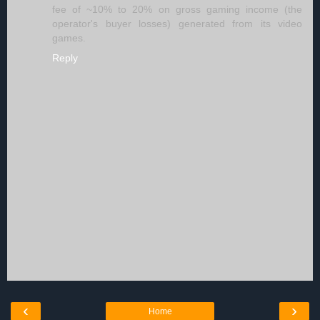
fee of ~10% to 20% on gross gaming income (the
operator's buyer losses) generated from its video
games.
Reply
‹
›
Home