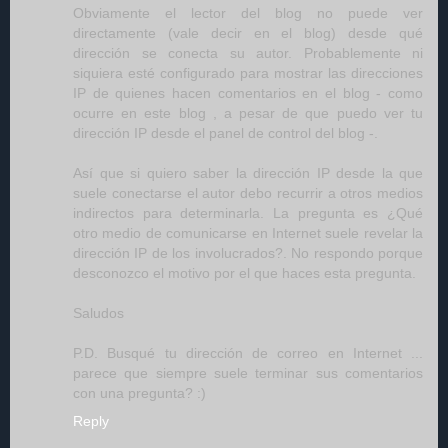
Obviamente el lector del blog no puede ver
directamente (vale decir en el blog) desde qué
dirección se conecta su autor. Probablemente ni
siquiera esté configurado para mostrar las direcciones
IP de quienes hacen comentarios en el blog - como
ocurre en este blog , a pesar de que puedo ver tu
dirección IP desde el panel de control del blog -.
Así que si quiero saber la dirección IP desde la que
suele conectarse el autor debo recurrir a otros medios
indirectos para determinarla. La pregunta es ¿Qué
otro medio de comunicarse en Internet suele revelar la
dirección IP de los involucrados?. No respondo porque
desconozco el motivo por el que haces esta pregunta.
Saludos
P.D. Busqué tu dirección de correo en Internet ...
parece que siempre suele terminar sus comentarios
con una pregunta? :)
Reply