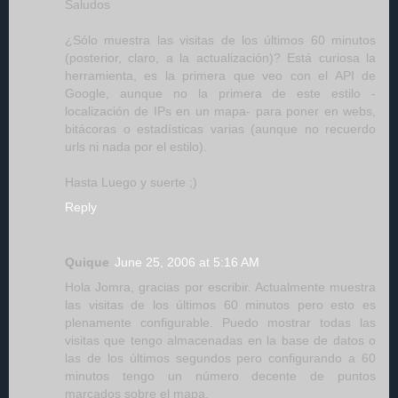
Saludos
¿Sólo muestra las visitas de los últimos 60 minutos
(posterior, claro, a la actualización)? Está curiosa la
herramienta, es la primera que veo con el API de
Google, aunque no la primera de este estilo -
localización de IPs en un mapa- para poner en webs,
bitácoras o estadísticas varias (aunque no recuerdo
urls ni nada por el estilo).
Hasta Luego y suerte ;)
Reply
Quique
June 25, 2006 at 5:16 AM
Hola Jomra, gracias por escribir. Actualmente muestra
las visitas de los últimos 60 minutos pero esto es
plenamente configurable. Puedo mostrar todas las
visitas que tengo almacenadas en la base de datos o
las de los últimos segundos pero configurando a 60
minutos tengo un número decente de puntos
marcados sobre el mapa.